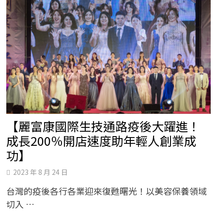
【麗富康國際生技通路疫後大躍進！
成長200％開店速度助年輕人創業成
功】
2023 年 8 月 24 日
台灣的疫後各行各業迎來復甦曙光！以美容保養領域
切入 …