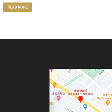
【麗
READ MORE
富
康
國
際
生
技
通
路
疫
後
大
躍
進！
成
長
200％
開
店
速
度
助
年
輕
人
創
業
成
功】