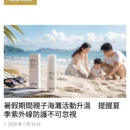
富
康
國
際
盛
大
舉
辦
年
度
表
揚
大
會
為
20
週
年
揭
開
嶄
新
序
幕
暑假期間親子海灘活動升溫 提醒夏
季紫外線防護不可忽視
2026 年 7 月 16 日