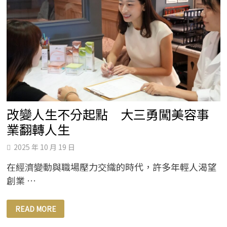
打
造
由
內
而
外
的
自
信
光
采
BIO-
LYDIA
陪
妳
更
改變人生不分起點 大三勇闖美容事
愛
自
業翻轉人生
己
2025 年 10 月 19 日
在經濟變動與職場壓力交織的時代，許多年輕人渴望
創業 …
改
READ MORE
變
人
生