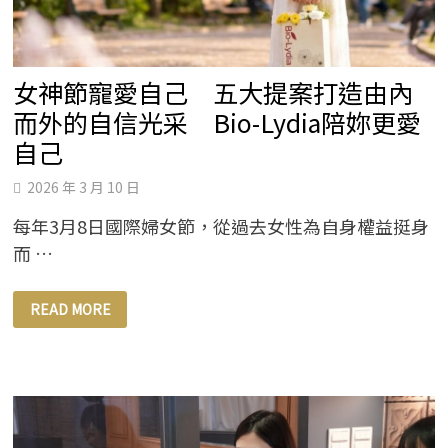
撼
惠
蓀
堂
女神節寵愛自己 五大提案打造由內
而外的自信光采 Bio-Lydia陪妳更愛
自己
2026 年 3 月 10 日
每年3月8日國際婦女節，從過去女性為自身權益挺身
而 …
女
READ MORE
神
節
寵
愛
自
己
五
大
提
案