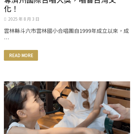
化！
2025 年 8 月 3 日
雲林縣斗六市雲林國小合唱團自1999年成立以來，成
…
【童
READ MORE
聲
驚
豔
國
際】
雲
林
國
小
合
唱
團
勇
奪
濟
州
國
際
合