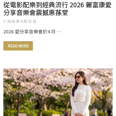
從電影配樂到經典流行 2026 麗富康愛
分享音樂會震撼惠蓀堂
2026 年 4 月 21 日
2026 愛分享音樂會於4 月 …
從
READ MORE
電
影
配
樂
到
經
典
流
行
2026
麗
富
康
愛
分
享
音
樂
會
震