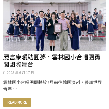
清
爽
上
市
｜
海
洋
友
善
X
盛
夏
必
備，
從
輕
妝
麗富康暖助圓夢，雲林國小合唱團勇
日
常
闖國際舞台
到
親
子
2025 年 6 月 17 日
出
遊
雲林國小合唱團即將於7月前往韓國濟州，參加世界
都
安
青年 …
心
防
護！
麗
READ MORE
富
康