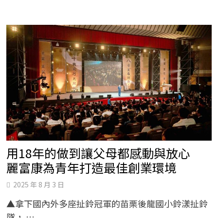
不
分
起
點
大
三
勇
闖
美
容
事
業
翻
轉
人
生
用18年的做到讓父母都感動與放心
麗富康為青年打造最佳創業環境
2025 年 8 月 3 日
▲拿下國內外多座扯鈴冠軍的苗栗後龍國小鈴漾扯鈴
隊， …