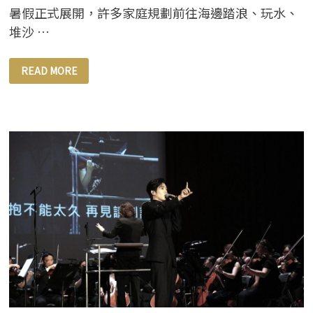
暑假正式展開，許多家庭規劃前往海邊踏浪、玩水、
堆沙 …
暑
READ MORE
假
期
間
親
子
海
灘
活
動
升
溫
提
醒
夏
季
紫
外
線
防
護
不
可
忽
視