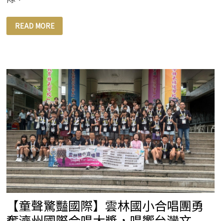
用
READ MORE
18
年
的
做
到
讓
父
母
都
感
動
與
放
心
麗
富
康
為
青
年
打
造
最
佳
創
業
【童聲驚豔國際】雲林國小合唱團勇
環
境
奪濟州國際合唱大獎，唱響台灣文