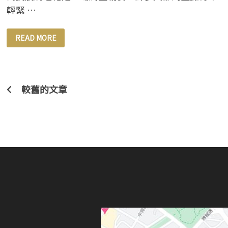
輕緊 …
BIO-
READ MORE
LYDIA
2025
頂
奢
乳
霜
耀
文
較舊的文章
世
登
章
場
|
導
奇
蹟
賦
覽
活
霜
重
返
青
春
再
現
煥
顏
美
肌