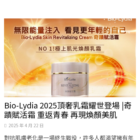
暖
助
圓
夢，
雲
林
國
小
合
唱
團
勇
闖
國
際
舞
台
Bio-Lydia 2025頂奢乳霜耀世登場 |奇
蹟賦活霜 重返青春 再現煥顏美肌
2025 年 4 月 22 日
對抗肌膚老化是一場終生戰役，許多人都渴望擁有年