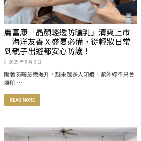
唱
大
獎，
唱
響
台
灣
麗富康「晶顏輕透防曬乳」清爽上市
文
化！
｜海洋友善 X 盛夏必備，從輕妝日常
到親子出遊都安心防護！
2025 年 8 月 3 日
隨著防曬意識提升，越來越多人知道，紫外線不只會
讓肌 …
麗
READ MORE
富
康
「晶
顏
輕
透
防
曬
乳」