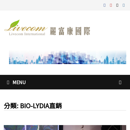
Skip
to
content
MENU
分類:
BIO-LYDIA直銷