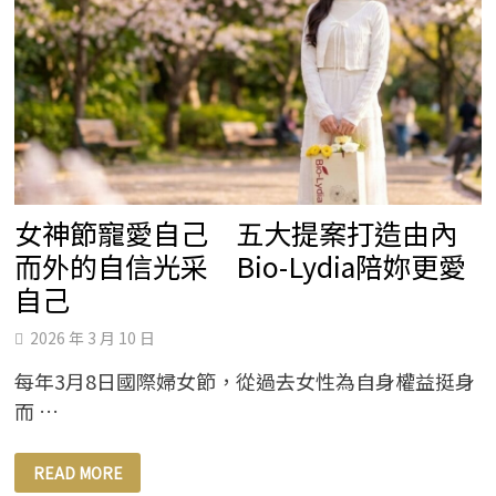
主
宰
自
己
人
生
的
力
量
女神節寵愛自己 五大提案打造由內
而外的自信光采 Bio-Lydia陪妳更愛
自己
2026 年 3 月 10 日
每年3月8日國際婦女節，從過去女性為自身權益挺身
而 …
女
READ MORE
神
節