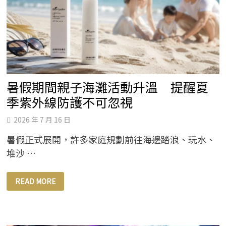
為
20
週
年
揭
開
嶄
新
序
幕
暑假期間親子海灘活動升溫 提醒夏
季紫外線防護不可忽視
2026 年 7 月 16 日
暑假正式展開，許多家庭規劃前往海邊踏浪、玩水、
堆沙 …
暑
READ MORE
假
期
間
親
子
海