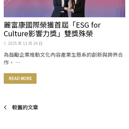
容
影
響
力
麗富康國際榮獲首屆「ESG for
Culture影響力獎」雙獎殊榮
2025 年 11 月 24 日
為鼓勵企業推動文化內容產業生態系的創新與跨界合
作， …
麗
READ MORE
富
康
國
際
榮
獲
首
文
較舊的文章
屆
「ESG
章
FOR
CULTURE
導
影
響