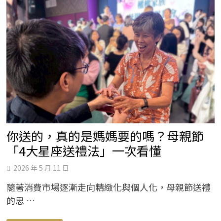
灘
活
動
升
溫
提
醒
夏
季
紫
外
線
防
護
不
可
忽
視
你送的，真的是媽媽要的嗎？母親節
「4大星座送禮法」一次看懂
2026 年 5 月 11 日
隨著消費市場逐漸走向精緻化與個人化，母親節送禮
的思 …