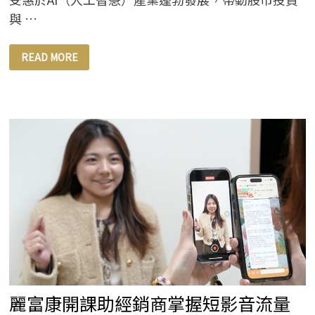
與 …
麗
READ MORE
富
康
國
際
慶
豐
收
迎
新
局！
力
拚
團
隊
戰
力
成
長
再
創
高
峰
麗富康開課助經銷商掌握短影音流量