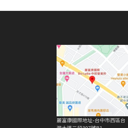
力
覽
獎」
雙
獎
殊
榮
麗富康國際地址-台中市西區台
灣大道二段307號B1