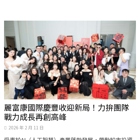
寵
愛
自
己
五
大
提
案
打
造
由
內
而
外
的
自
信
光
采
BIO-
LYDIA
陪
妳
更
麗富康國際慶豐收迎新局！力拚團隊
愛
自
戰力成長再創高峰
己
2026 年 2 月 11 日
受惠於AI（人工智慧）產業蓬勃發展，帶動股市投資