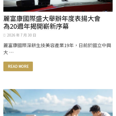
麗富康國際盛大舉辦年度表揚大會
為20週年揭開嶄新序幕
2026 年 7 月 30 日
麗富康國際深耕生技美容產業19年，日前於國立中興
大 …
麗
READ MORE
富
康
國
際
盛
大
舉
辦
年
度
表
揚
大
會