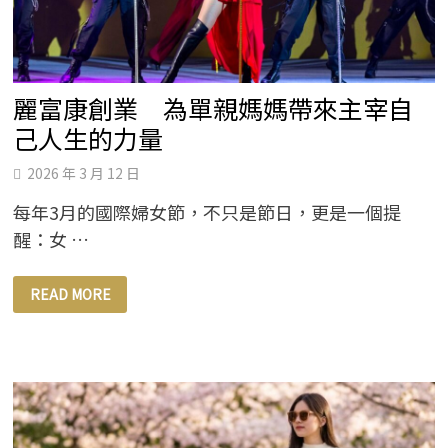
愛
分
享
音
樂
會
亮
點
麗富康創業 為單親媽媽帶來主宰自
一
次
己人生的力量
看
2026 年 3 月 12 日
每年3月的國際婦女節，不只是節日，更是一個提
醒：女 …
麗
READ MORE
富
康
創
業
為
單
親
媽
媽
帶
來