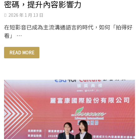
密碼，提升內容影響力
2026 年 1 月 13 日
在短影音已成為主流溝通語言的時代，如何「拍得好
看」 …
麗
READ MORE
富
康
開
課
助
經
銷
商
掌
握
短
影
音
流
量
密
碼，
提
升
內