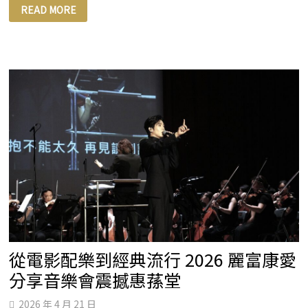
你
READ MORE
送
的，
真
的
是
媽
媽
要
的
嗎？
母
親
節
「4
大
星
座
送
禮
法」
一
次
看
懂
從電影配樂到經典流行 2026 麗富康愛
分享音樂會震撼惠蓀堂
2026 年 4 月 21 日