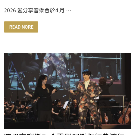
2026 愛分享音樂會於4 月 …
從
READ MORE
電
影
配
樂
到
經
典
流
行
2026
麗
富
康
愛
分
享
音
樂
會
震
撼
惠
蓀
堂