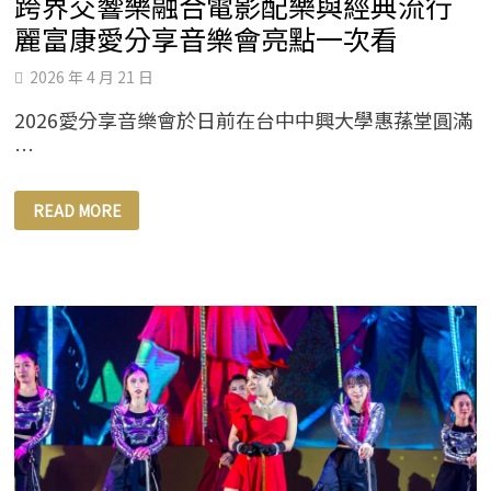
跨界交響樂融合電影配樂與經典流行
麗富康愛分享音樂會亮點一次看
2026 年 4 月 21 日
2026愛分享音樂會於日前在台中中興大學惠蓀堂圓滿
…
跨
READ MORE
界
交
響
樂
融
合
電
影
配
樂
與
經
典
流
行
麗
富
康