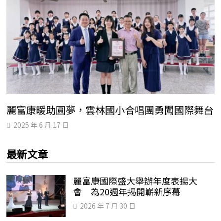
麗富康暖助圓夢，雲林國小合唱團勇闖國際舞台
2025 年 6 月 17 日
最新文章
麗富康國際盛大舉辦年度表揚大
會 為20週年揭開嶄新序幕
2026 年 7 月 30 日