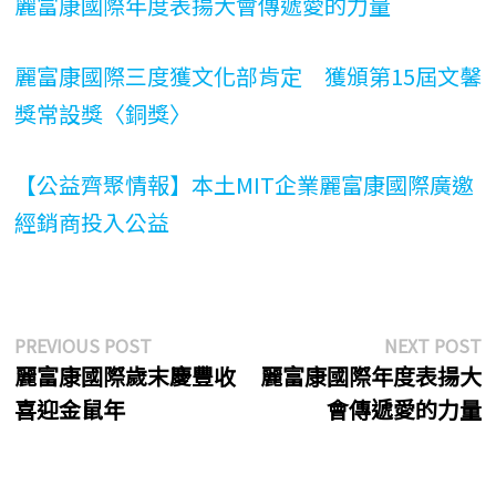
麗富康國際年度表揚大會傳遞愛的力量
麗富康國際三度獲文化部肯定 獲頒第15屆文馨
獎常設獎〈銅獎〉
【公益齊聚情報】本土MIT企業麗富康國際廣邀
經銷商投入公益
文
Previous
N
PREVIOUS POST
NEXT POST
post:
p
麗富康國際歲末慶豐收
麗富康國際年度表揚大
章
喜迎金鼠年
會傳遞愛的力量
導
覽