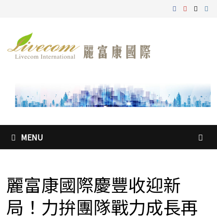
Skip
to
content
MENU
麗富康國際慶豐收迎新
局！力拚團隊戰力成長再