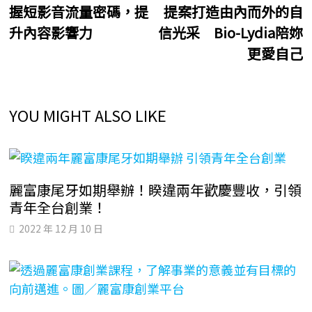
握短影音流量密碼，提
提案打造由內而外的自
導
升內容影響力
信光采 Bio-Lydia陪妳
覽
更愛自己
YOU MIGHT ALSO LIKE
麗富康尾牙如期舉辦！睽違兩年歡慶豐收，引領
青年全台創業！
2022 年 12 月 10 日