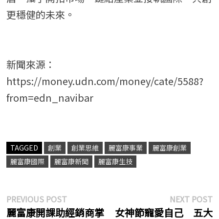
更穩健的未來。
新聞來源：
https://money.udn.com/money/cate/5588?
from=edn_navibar
TAGGED
創業
創業思維
麗富康事業
麗富康創業
麗富康國際
麗富康新聞
麗富康生技
文
Previous
N
PREVIOUS POST
NEXT POST
post:
p
麗富康開課助經銷商掌
女神節寵愛自己 五大
章